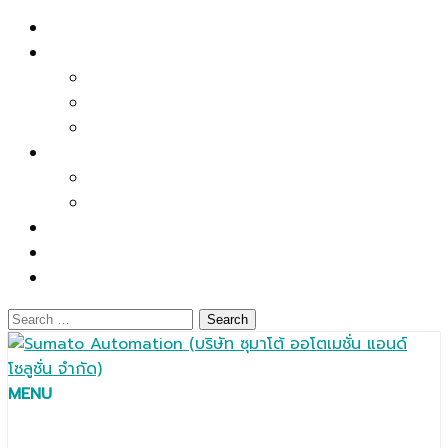
Skip
Home
to
About US
content
Company Profile
Mission & Policy
Main Facilities
Product
Automation Solutions
Components / Spare Parts / Accessories
Service
Contact
ไทย
Search
for:
MENU