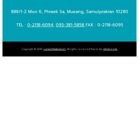
888/1-2 Moo 6, Phraek Sa, Mueang, Samutprakran 10280
TEL :
0-2118-6094
,
095-381-5858
FAX : 0-2118-6095
Copyright © 2020
sumatothailand.com
All rights reserved Power By
pbjdeesign